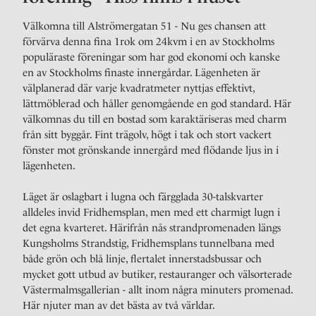
Välkomna till Alströmergatan 51 - Nu ges chansen att
förvärva denna fina 1rok om 24kvm i en av Stockholms
populäraste föreningar som har god ekonomi och kanske
en av Stockholms finaste innergårdar. Lägenheten är
välplanerad där varje kvadratmeter nyttjas effektivt,
lättmöblerad och håller genomgående en god standard. Här
välkomnas du till en bostad som karaktäriseras med charm
från sitt byggår. Fint trägolv, högt i tak och stort vackert
fönster mot grönskande innergård med flödande ljus in i
lägenheten.
Läget är oslagbart i lugna och färgglada 30-talskvarter
alldeles invid Fridhemsplan, men med ett charmigt lugn i
det egna kvarteret. Härifrån nås strandpromenaden längs
Kungsholms Strandstig, Fridhemsplans tunnelbana med
både grön och blå linje, flertalet innerstadsbussar och
mycket gott utbud av butiker, restauranger och välsorterade
Västermalmsgallerian - allt inom några minuters promenad.
Här njuter man av det bästa av två världar.