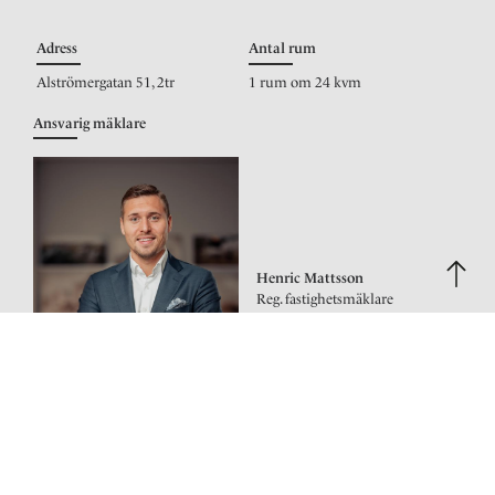
Adress
Antal rum
Alströmergatan 51, 2tr
1 rum om 24 kvm
Ansvarig mäklare
Henric Mattsson
Reg. fastighetsmäklare
0736885226
Maila mig
Bilder