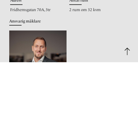
Adress
Antal rum
Fridhemsgatan 70A, 3tr
2 rum om 32 kvm
Ansvarig mäklare
Marcus Strömberg
Reg. fastighetsmäklare
0709-353621
Maila mig
Bilder