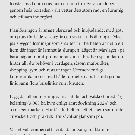
fönster med djupa nischer och fina furugolv som löper
genom hela bostaden - allt vetter dessutom mot en lummig
och stillsam innergård.
Planlösningen är smart planerad och inbjudande, med gott
om plats för både vardagsliv och sociala tillställningar. Med
platsbyggda lösningar som smälter in i helheten är detta ett
hem där inget är lämnat åt slumpen. Läget är svårslaget - på
bara någon minut promenerar du till Fridhemsplan där du
hittar allt du behöver i vardagen, såsom matbutiker,
shopping, gym och restauranger. Utomordentliga
kommunikationer med både tunnelbanans blå och gröna
linje samt flera busslinjer runt knuten.
Lägg därtill en förening som är stabil och välskött, med låg
belåning (3 063 kr/kvm enligt årsredovisning 2024) och
som äger marken. Här får du helt enkelt ett hem som både
är vackert och praktiskt för såväl singlar som par.
Varmt välkommen att kontakta ansvarig mäklare för