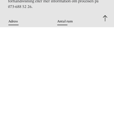
förhandsvisning eller mer information om processen på
073-688 52 26.
Adress
Antal rum
Kronobergsgatan 26
2 rum om 42 kvm
Ansvarig mäklare
Henric Mattsson
Reg. fastighetsmäklare
0736885226
Maila mig
Bilder