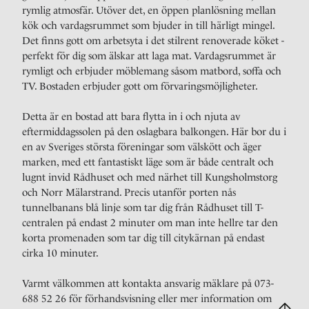
rymlig atmosfär. Utöver det, en öppen planlösning mellan
kök och vardagsrummet som bjuder in till härligt mingel.
Det finns gott om arbetsyta i det stilrent renoverade köket -
perfekt för dig som älskar att laga mat. Vardagsrummet är
rymligt och erbjuder möblemang såsom matbord, soffa och
TV. Bostaden erbjuder gott om förvaringsmöjligheter.
Detta är en bostad att bara flytta in i och njuta av
eftermiddagssolen på den oslagbara balkongen. Här bor du i
en av Sveriges största föreningar som välskött och äger
marken, med ett fantastiskt läge som är både centralt och
lugnt invid Rådhuset och med närhet till Kungsholmstorg
och Norr Mälarstrand. Precis utanför porten nås
tunnelbanans blå linje som tar dig från Rådhuset till T-
centralen på endast 2 minuter om man inte hellre tar den
korta promenaden som tar dig till citykärnan på endast
cirka 10 minuter.
Varmt välkommen att kontakta ansvarig mäklare på 073-
688 52 26 för förhandsvisning eller mer information om