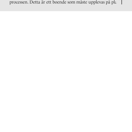
processen. Detta är ett boende som måste upplevas på plats!
Adress
Antal rum
Kungsbro strand 25, 3tr
2 rum om 32.5 kvm
Ansvarig mäklare
Henric Mattsson
Reg. fastighetsmäklare
0736885226
Maila mig
Bilder