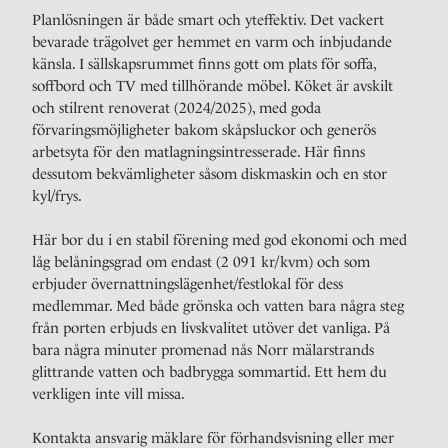
Planlösningen är både smart och yteffektiv. Det vackert
bevarade trägolvet ger hemmet en varm och inbjudande
känsla. I sällskapsrummet finns gott om plats för soffa,
soffbord och TV med tillhörande möbel. Köket är avskilt
och stilrent renoverat (2024/2025), med goda
förvaringsmöjligheter bakom skåpsluckor och generös
arbetsyta för den matlagningsintresserade. Här finns
dessutom bekvämligheter såsom diskmaskin och en stor
kyl/frys.
Här bor du i en stabil förening med god ekonomi och med
låg belåningsgrad om endast (2 091 kr/kvm) och som
erbjuder övernattningslägenhet/festlokal för dess
medlemmar. Med både grönska och vatten bara några steg
från porten erbjuds en livskvalitet utöver det vanliga. På
bara några minuter promenad nås Norr mälarstrands
glittrande vatten och badbrygga sommartid. Ett hem du
verkligen inte vill missa.
Kontakta ansvarig mäklare för förhandsvisning eller mer