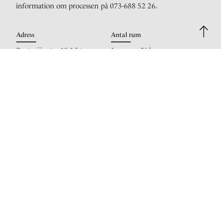
information om processen på 073-688 52 26.
Adress
Antal rum
Pontonjärgatan 18, 1,5 tr
1 rum om 26 kvm
Ansvarig mäklare
Henric Mattsson
Reg. fastighetsmäklare
0736885226
Maila mig
Bilder