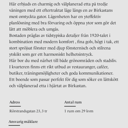
Här erbjuds en charmig och välplanerad etta på tredje
våningen med ett eftertraktat läge längs en av Birkastans
mest omtyckta gator. Lägenheten har en yteffektiv
planlösning med bra förvaring och öppna ytor som gör det
lätt att möblera och umgås.
Bostaden präglas av tidstypiska detaljer från 1920-talet i
kombination med modern komfort , fina golv, högt i tak, ett
stort spröjsat fönster med djup fönsternisch och stilrena
ytskikt som ger ett harmoniskt helhetsintryck.
Här bor du med närhet till både grönområden och stadsliv.
I kvarteren finns ett rikt utbud av restauranger, caféer,
butiker, träningsmöjligheter och goda kommunikationer.
Ett boende som passar perfekt för dig som söker en lättskött
och välplanerad etta i hjärtat av Birkastan.
Adress
Antal rum
Rörstrandsgatan 23, 3 tr
1 rum om 29 kvm
Ansvarig mäklare