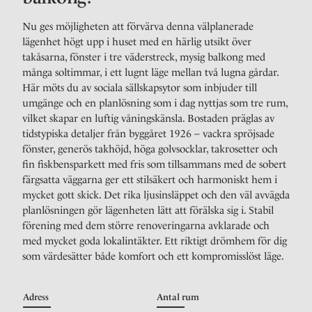
Nu ges möjligheten att förvärva denna välplanerade
lägenhet högt upp i huset med en härlig utsikt över
takåsarna, fönster i tre väderstreck, mysig balkong med
många soltimmar, i ett lugnt läge mellan två lugna gårdar.
Här möts du av sociala sällskapsytor som inbjuder till
umgänge och en planlösning som i dag nyttjas som tre rum,
vilket skapar en luftig våningskänsla. Bostaden präglas av
tidstypiska detaljer från byggåret 1926 – vackra spröjsade
fönster, generös takhöjd, höga golvsocklar, takrosetter och
fin fiskbensparkett med fris som tillsammans med de sobert
färgsatta väggarna ger ett stilsäkert och harmoniskt hem i
mycket gott skick. Det rika ljusinsläppet och den väl avvägda
planlösningen gör lägenheten lätt att förälska sig i. Stabil
förening med dem större renoveringarna avklarade och
med mycket goda lokalintäkter. Ett riktigt drömhem för dig
som värdesätter både komfort och ett kompromisslöst läge.
Adress
Antal rum