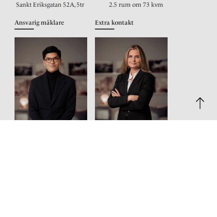
Sankt Eriksgatan 52A, 5tr
2.5 rum om 73 kvm
Ansvarig mäklare
Extra kontakt
Henning Tang
Amanda Sparring
Reg. fastighetsmäklare
Reg. fastighetsmäklare
0733125909
0725670242
Maila mig
Maila mig
Bilder