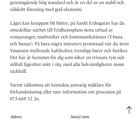
genomgående hög standard och är en del av en stabil och
välskött förening med god ekonomi.
Läget kan knappast bli bättre, på Sankt Eriksgatan har du
omedelbar närhet till Fridhemsplans stora utbud av
restauranger, matbutiker och kommunikationer (T-bana
och bussar). På bara några minuters promenad når du även
Vasastans myllrande kafékultur, trendiga barer och butiker.
Det här är hemmet för dig som söker en trivsam, tyst och
stilfull lägenhet mitt i city, med alla bekvämligheter inom
räckhåll.
Varmt välkomna att kontakta ansvarig mäklare för
förhandsvisning eller mer information om processen på
073-688 52 26.
Adress
Antal rum
Sankt Eriksgatan 57A
2 rum om 35 kvm
Ansvarig mäklare