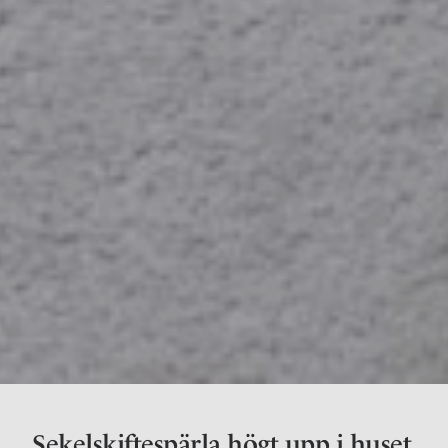
Sekelskiftespärla högt upp i huset