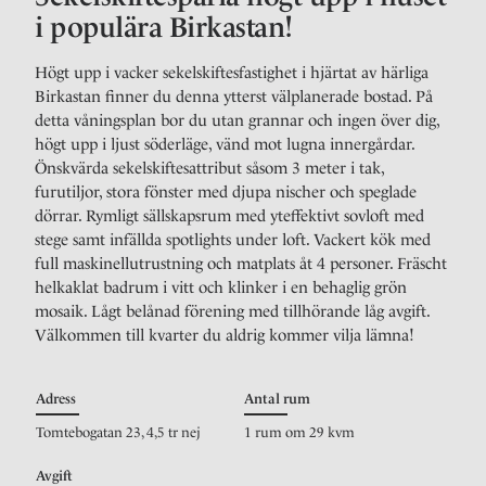
i populära Birkastan!
Högt upp i vacker sekelskiftesfastighet i hjärtat av härliga
Birkastan finner du denna ytterst välplanerade bostad. På
detta våningsplan bor du utan grannar och ingen över dig,
högt upp i ljust söderläge, vänd mot lugna innergårdar.
Önskvärda sekelskiftesattribut såsom 3 meter i tak,
furutiljor, stora fönster med djupa nischer och speglade
dörrar. Rymligt sällskapsrum med yteffektivt sovloft med
stege samt infällda spotlights under loft. Vackert kök med
full maskinellutrustning och matplats åt 4 personer. Fräscht
helkaklat badrum i vitt och klinker i en behaglig grön
mosaik. Lågt belånad förening med tillhörande låg avgift.
Välkommen till kvarter du aldrig kommer vilja lämna!
Adress
Antal rum
Tomtebogatan 23, 4,5 tr nej
1 rum om 29 kvm
Avgift