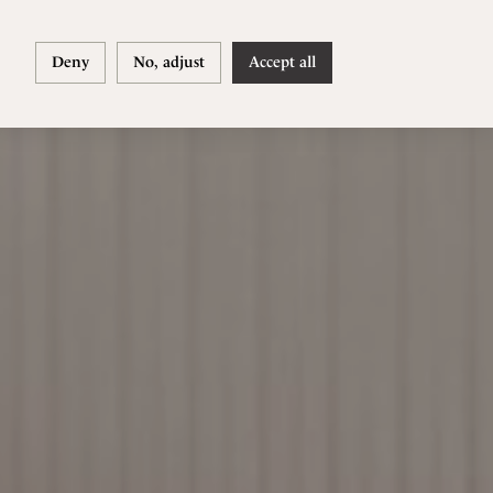
Deny
No, adjust
Accept all