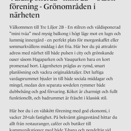
förening - Grönområden i
närheten
Välkommen till Tre Liljor 2B - En stilren och väldisponerad
"mini tvåa" med mysig balkong i högt läge mot en lugn och
lummig innergård - en perfekt plats för morgonkaffet eller
sommarkvällens middag i det fria. Här bor du på attraktiv
adress med närhet till både pulsen i city och grönskande
oaser såsom Hagaparken och Vasaparken bara en kort
promenad bort. Lägenheten präglas av rymd, smart
planlösning och vackra originaldetaljer. Det luftiga
vardagsrummet bjuder in till både sociala middagar och
mingel, medan den separata sovdelen rymmer både
dubbelsäng och god förvaring. Köket är charmigt och fullt
funktionellt, och badrummet är fräscht i klassisk stil.
Här bor du i en välskött förening med god ekonomi, i
vacker 20-tals fastighet. På bekvämt gångavstånd hittar du
allt från restauranger, caféer och butiker till
kommunikationer med både T-bana och pendeltåg vid