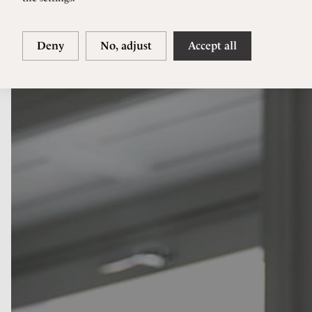
Deny
No, adjust
Accept all